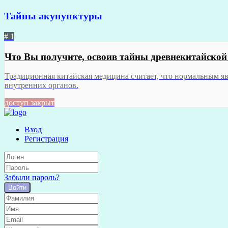
Тайны акупунктуры
# 1
Что Вы получите, освоив тайны древнекитайско
Традиционная китайская медицина считает, что нормальным яв
внутренних органов.
доступ закрыт
Вход
Регистрация
Забыли пароль?
Войти