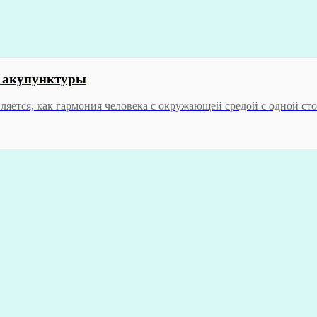
й акупунктуры
ляется, как гармония человека с окружающей средой с одной ст